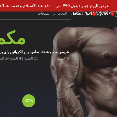
انتقل إلى التنقل
عرض اليوم جينر ديفيل 990 بس
دفع عند الاستلام وخدمة عملاء علي 
انتقل إلى المحتوى الرئيسي
EGP
0
دخول / تسجيل
مكمل
عروض مصنع عضلات
ماس جينر
الكرياتين
واي بر
5 المنتج
15 المنتج
41 المنتج
24 المنتج
FILTER BY PRICE
ارتقِ بأدائك الرياضي
الرئيسية
مكملات قبل ال
-21%
تصفية