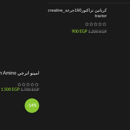
كرياتين تراكتور160جرعة_creatine
tractor
900
EGP
1.200
EGP
امينو انرجي 
Energy
1.500
EGP
1.700
EGP
-14%