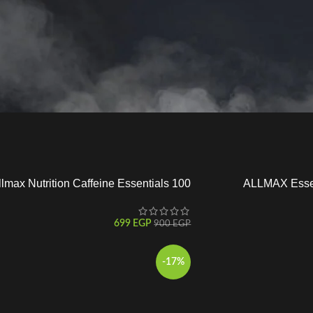
llmax Nutrition Caffeine Essentials 100
ALLMAX Essen
Tabs
Rauwo
699
EGP
900
EGP
-17%