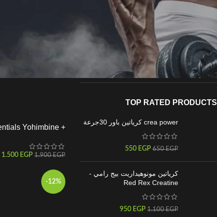
STOCK STATUS
خصم استثنائي
في المخزن
TOP RATED PRODUCTS
crea power كرياتين باور 30جرعة
tials Yohimbine +
lscine 60 Servings
550
EGP
650
EGP
1.500
EGP
1.900
EGP
كرياتين مونوهيداريت بيج رامي -
-12%
Red Rex Creatine
950
EGP
1.100
EGP