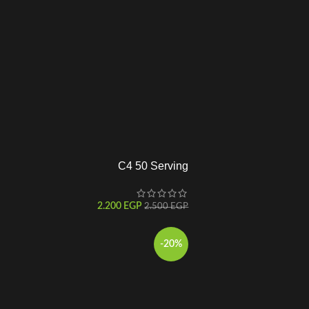
C4 50 Serving
2.200
EGP
2.500
EGP
-20%