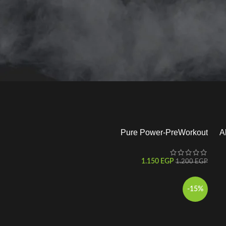
Pure Power-PreWorkout
A
1.150
EGP
1.200
EGP
-15%