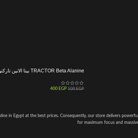
TRACTOR Beta Alanine بيتا الانين تاركتور
400
EGP
500
EGP
e in Egypt at the best prices. Consequently, our store delivers powerf
for maximum focus and massive