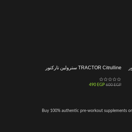
TRACTOR Citrulline سترولين تاركتور
490
EGP
600
EGP
Buy 100% authentic pre-workout supplements onlin