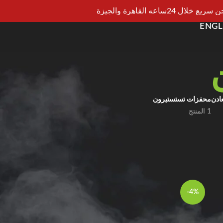
يع خلال 24ساعه القاهرة والجيزة
ENGL
عادن
محفزات تستستيرون
1 المنتج
ات عالية الجودة طاقة قوية، وتركيزًا أكبر، وبامب عضلي
عرض
12
24
-4%