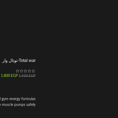
Total war-توتال وار
1.800
EGP
1.950
EGP
ul gym energy formulas
 muscle pumps safely