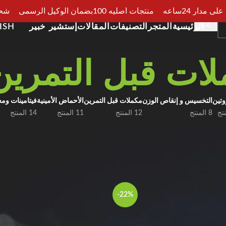
مدار 24ساعه
منتجات اصليه 100بضمان الوكيل الرسمي
شحن سر
الرئيسية
المتجر
التصنيفات
المقالات
إستشير خبير
ISH
ات قبل التمرين
وتين
التخسيس و إنقاص الوزن
مكملات قبل التمرين
الأحماض الأمينية
فيتامينات وم
8 المنتج
12 المنتج
11 المنتج
14 المنتج
 مع أفضل مكملات
Pre-Workout
الأصلية المتوفرة أونلاين في مصر. تمنحك تركيب
أقوى لتقديم أفضل أداء في كل تمرين.
تمرين
-22%