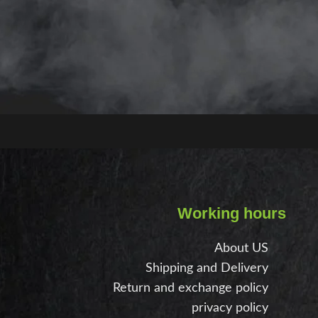
compare.
You will find many interesting products on our "Store" page
Working hours
About US
Shipping and Delivery
Return and exchange policy
privacy policy