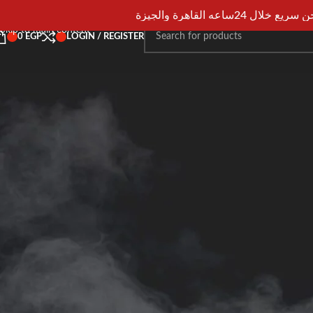
Skip to navigation
يع خلال 24ساعه القاهرة والجيزة
Skip to main content
0
EGP
LOGIN / REGISTER
No products have been added to the comparison list. You must add som