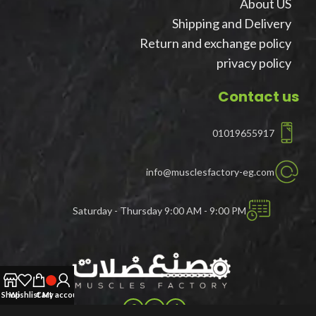
About US
Shipping and Delivery
Return and exchange policy
privacy policy
Contact us
01019655917
info@musclesfactory-eg.com
Saturday - Thursday 9:00 AM - 9:00 PM
Shop
Wishlist
Cart
My account