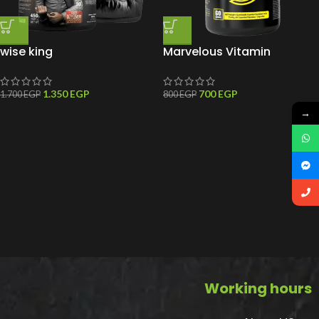
wise king
Marvelous Vitamin
Multivitamin
1.350
EGP
700
EGP
1.700
EGP
800
EGP
→
Working hours