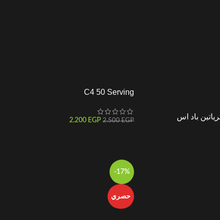
C4 50 Serving
2.200
EGP
2.500
EGP
-17%
حصري