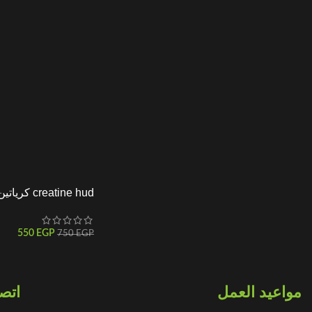
creatine hud كرياتين هود
550
EGP
750
EGP
مواعيد العمل
اتصل