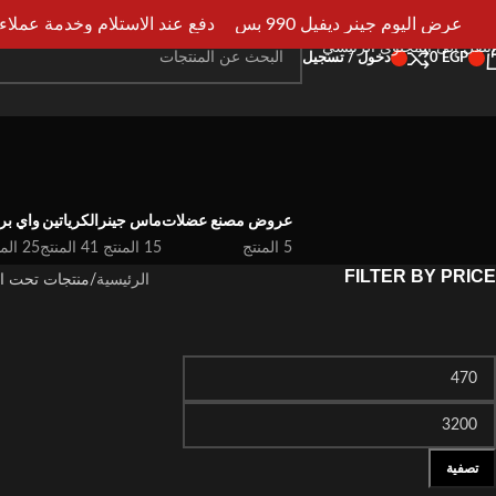
انتقل إلى التنقل
عرض اليوم جينر ديفيل 990 بس
دفع عند الاستلام وخدمة عملاء علي 
انتقل إلى المحتوى الرئيسي
EGP
0
دخول / تسجيل
عروض مصنع عضلات
ماس جينر
الكرياتين
واي بر
5 المنتج
15 المنتج
41 المنتج
25 المنتج
FILTER BY PRICE
الرئيسية
منتجات تحت ال
تصفية