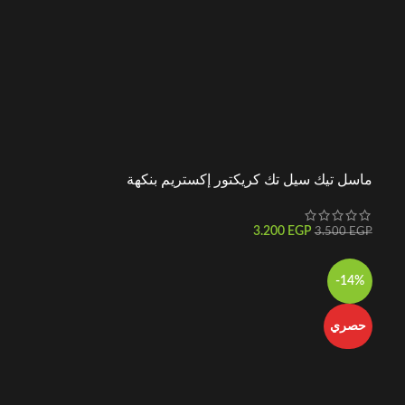
ماسل تيك سيل تك كريكتور إكستريم بنكهة
فروت بانش 2.72 كجم
3.200
EGP
3.500
EGP
-14%
حصري