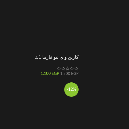
كازين واي نيو فارما 1ك
1.100
EGP
1.500
EGP
-12%