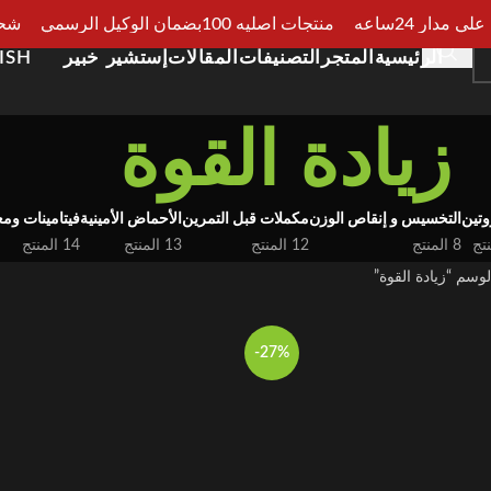
مدار 24ساعه
منتجات اصليه 100بضمان الوكيل الرسمي
شحن سر
الرئيسية
المتجر
التصنيفات
المقالات
إستشير خبير
ISH
زيادة القوة
وتين
التخسيس و إنقاص الوزن
مكملات قبل التمرين
الأحماض الأمينية
فيتامينات وم
8 المنتج
12 المنتج
13 المنتج
14 المنتج
وسم “زيادة القوة”
-27%