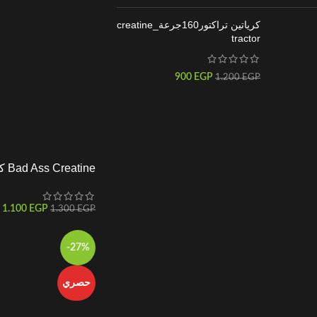
كرياتين تراكتور160جرعة_creatine
tractor
900
EGP
1.200
EGP
Bad Ass Creatine كرياتين باد اس
1.100
EGP
1.300
EGP
-27%
حصري