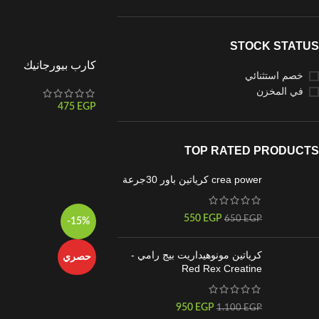
STOCK STATUS
كارب بيورجانيك
خصم استثنائي
في المخزن
475
EGP
TOP RATED PRODUCTS
crea power كرياتين باور 30جرعة
550
EGP
650
EGP
-15%
كرياتين مونوهيداريت بيج رامي -
حصري
Red Rex Creatine
950
EGP
1.100
EGP