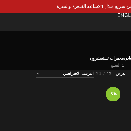
يع خلال 24ساعه القاهرة والجيزة
ENGL
عادن
محفزات تستستيرون
1 المنتج
عرض
12
24
-9%