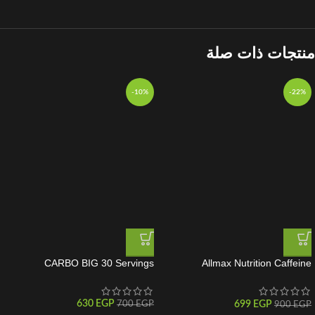
منتجات ذات صلة
-10%
-22%
CARBO BIG 30 Servings
Allmax Nutrition Caffeine
Essentials 100 Tabs
630
EGP
699
EGP
700
EGP
900
EGP