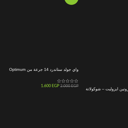
واي جولد ستاندرد 14 جرعة من Optimum
Nutrition – بروتين سريع الامتصاص لبناء العضلات
1.600
EGP
2.000
EGP
وتين ايزوليت – شوكولاتة