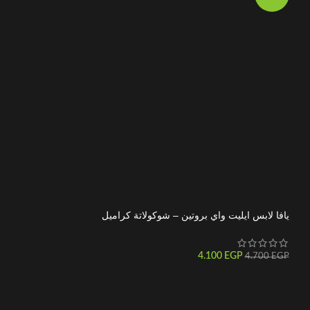
يافا لابس ايليت واي بروتين – شوكولاتة كراميل
BEEF PROTEIN ISOLATE_ايزو 
توفي 2 كجم
150
EGP
4.100
EGP
3.400
EGP
4.700
EGP