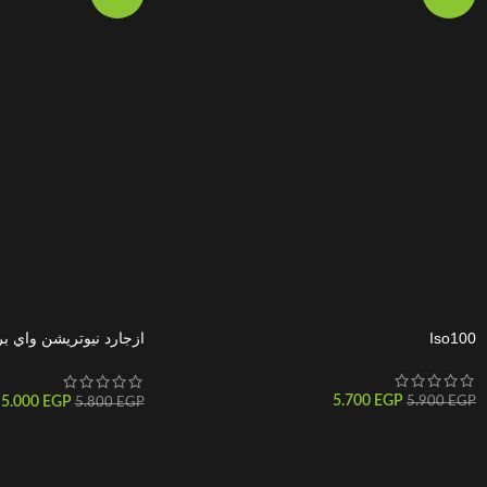
Iso100
ازجارد نيوتريشن واي بر
و زبدة الفول السوداني 2270 جم 70 جرعة
5.700
EGP
5.000
EGP
5.900
EGP
5.800
EGP