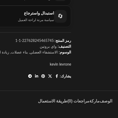
استبدال واسترجاع
🔄
سياسة مرنة لراحة العميل
رمز المنتج:
227628245465745-1-1
التصنيف:
واي بروتين
الوسوم:
الاستشفاء العضلي
,
بناء عضلات
,
زيادة ا
kevin levrone
يشارك:
الوصف
ماركة
مراجعات (0)
طريقة الاستعمال