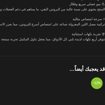
💪 نمو عضلي سريع وفعّال
المنتج يحتوي على نسبة عالية من البروتين النقي، ما يساهم في دعم العضلات و
⚡ سرعة امتصاص مثالية
تركيبة مصل اللبن المعزولة تساعد على امتصاص أسرع للبروتين، مما يعزز الاست
🍨 تجربة نكهات استثنائية
تتوفر أربع نكهات لذيذة تلبي كل الأذواق، مما يجعل تناول المكمل تجربة ممتعة بح
قد يعجبك أيضاً…
-12%