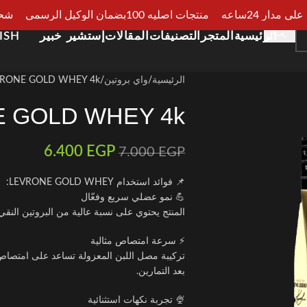
مدار 24ساعه
منتجات اصليه 100بضمان الوكيل الرسمي
شحن سر
الرئيسية
المتجر
التصنيفات
المقالات
إستشير خبير
ISH
الرئيسية
واي بروتين
VRONE GOLD WHEY 4k
 GOLD WHEY 4k
6.400
EGP
7.000
EGP
📌 فوائد استخدام LEVRONE GOLD WHEY:
💪 نمو عضلي سريع وفعّال
المنتج يحتوي على نسبة عالية من البروتين الن
⚡ سرعة امتصاص مثالية
تركيبة مصل اللبن المعزولة تساعد على امتصاص 
بعد التمارين.
🍨 تجربة نكهات استثنائية