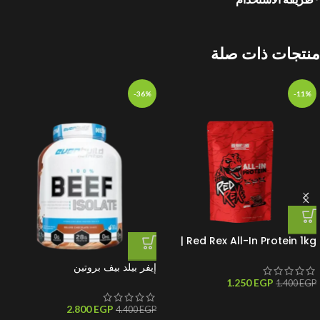
منتجات ذات صلة
-36%
-11%
Red Rex All-In Protein 1kg |
بروتين متكامل لبناء العضلات
إيفر بيلد بيف بروتين
1.250
EGP
1.400
EGP
2.800
EGP
4.400
EGP