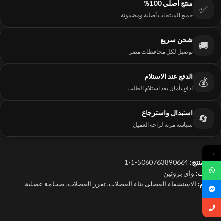
منتج أصلي 100%
✅
جميع المنتجات أصلية ومضمونة
شحن سريع
🚚
توصيل لكل محافظات مصر
الدفع عند الاستلام
💰
ادفع بأمان بعد استلام الطلب
استبدال واسترجاع
🔄
سياسة مرنة لراحة العميل
→
رمز المنتج:
5060763890664-1-1
التصنيف:
واي بروتين
الوسوم:
الاستشفاء العضلى بناء العضلات
,
تعزز العضلات
,
ضخامة عضلية
dy