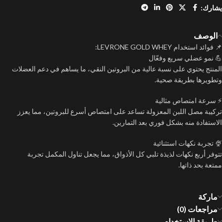
يشارك:
الوصف
📌 فوائد استخدام LEVRONE GOLD WHEY:
💪 نمو عضلي سريع وفعّال
المنتج يحتوي على نسبة عالية من البروتين النقي، ما يساهم في دعم العضلات
وتطويرها بطريقة صحية.
⚡ سرعة امتصاص مثالية
تركيبة مصل اللبن المعزولة تساعد على امتصاص أسرع للبروتين، مما يعزز
الاستفادة منه بشكل فوري بعد التمارين.
🍨 تجربة نكهات استثنائية
تتوفر أربع نكهات لذيذة تلبي كل الأذواق، مما يجعل تناول المكمل تجربة
ممتعة بحد ذاتها.
ماركة
مراجعات (0)
طريقة الاستخدام