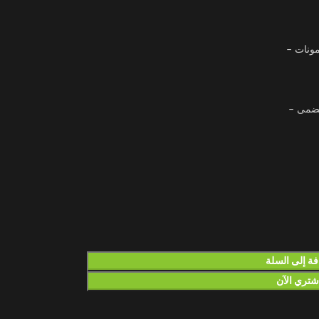
مونات –
هضمى –
ة إلى السلة
شتري الآن