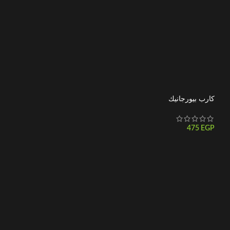
كارب بيورجانيك
ماغنيسيوم جلايسينات – 0
475
EGP
350
EGP