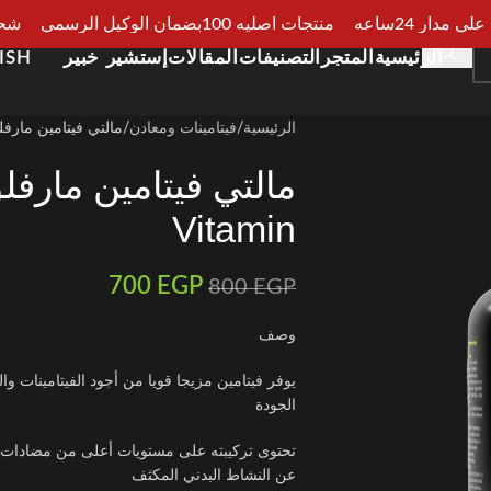
مدار 24ساعه
منتجات اصليه 100بضمان الوكيل الرسمي
شحن سر
الرئيسية
المتجر
التصنيفات
المقالات
إستشير خبير
ISH
الرئيسية
فيتامينات ومعادن
مالتي فيتامين مارفلوسous Vitamin
Vitamin
700
EGP
800
EGP
وصف
يوفر فيتامين مزيجا قويا من أجود الفيتامينات وا
الجودة
تحتوى تركيبته على مستويات أعلى من مضادات ال
عن النشاط البدني المكثف