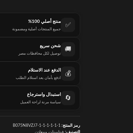
منتج أصلي 100%
✅
جميع المنتجات أصلية ومضمونة
شحن سريع
🚚
توصيل لكل محافظات مصر
الدفع عند الاستلام
💰
ادفع بأمان بعد استلام الطلب
استبدال واسترجاع
🔄
سياسة مرنة لراحة العميل
رمز المنتج:
B075N8VZJ7-1-1-1-1-1-1
التصنيف:
فيتامينات ومعادن