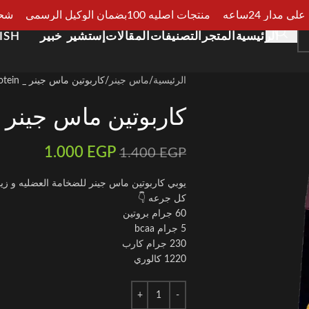
مدار 24ساعه
منتجات اصليه 100بضمان الوكيل الرسمي
شحن سر
الرئيسية
المتجر
التصنيفات
المقالات
إستشير خبير
ISH
الرئيسية
ماس جينر
كاربوتين ماس جينر _ carbotein
كاربوتين ماس جينر _ rbotein
1.000
EGP
1.400
EGP
يوبي كاربوتين ماس جينر للضخامة العضليه و زيا
كل جرعه 👇
60 جرام بروتين
5 جرام bcaa
230 جرام كارب
1220 كالوري