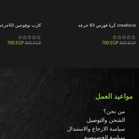
creaforce كريا فورس 83 جرعه
كارب نوفوجين 50جرعه
700
EGP
700
EGP
800
EGP
800
EGP
مواعيد العمل
من نحن؟
الشحن والتوصيل
سياسة الارجاع والاستبدال
سياسة الخصوصية