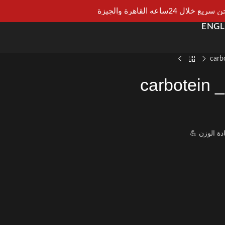
يع خلال 24ساعه القاهرة والجيزة
ENGL
ca
دة الوزن 💪