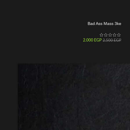
Bad Ass Mass 3ke
BEEF PROTEIN ISOLATE_ايزو 
150
EGP
2.000
EGP
3.400
EGP
2.500
EGP