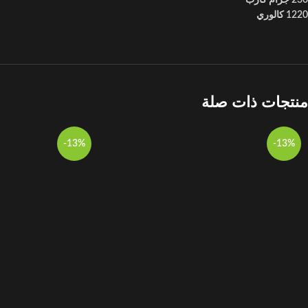
230 جرام كارب
1220 كالوري
منتجات ذات صلة
-13%
-13%