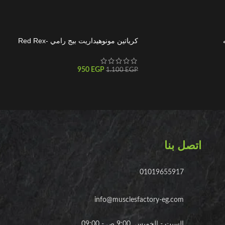
كرياتين مونوهيداريت بيج رامي -Red Rex
Creatine
950
EGP
1.100
EGP
اتصل بنا
01019655917
info@musclesfactory-eg.com
السبت - الخميس 9:00 ص - 09:00