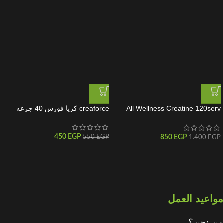
All Wellness Creatine 120serv
creaforce كريا فورس 40 جرعه
اوول ولنس كرياتين 120 جرعه
450
EGP
850
EGP
550
EGP
1.400
EGP
مواعيد العمل
من نحن؟