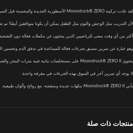
لقد عادت تركيبة Moonstruck® ZERO الأسطورية الجديدة والمحسنة قبل التمرين، وهي الغوريلا الخالية من المنشطات
لأن التدريب مثل الوحش والنوم مثل الطفل يمكن أن يكونا متوافقين أيضًا! تم تصميم ruck® ZERO II
أكثر من أي وقت مضى للرياضيين الذين يبحثون عن مكملات فعالة دون التضحية براح
وهو عبارة عن تمرين مسبق بجرعات فعالة للمساعدة في تدفق الدم وتحسين القوة
يحتوي Moonstruck® ZERO II على مستخلصات نباتية غنية بنترات البنجر والعنب، ومركب Gorilla Pump مع 13 جم من أكسيد النيتريك مع قوة توسع الأوعية المثبتة من خلال جرعاته الفعالة من كل مكون.
لا يوجد أي تمرين آخر في السوق بهذه الجرعات في مغرفة واحدة.
يأتي Moonstruck® ZERO II بنكهات جديدة ومنعشة، مع روائح وألوان طبيعية.
منتجات ذات صلة