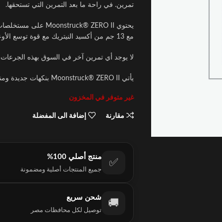
تمرين. في راحة ما بعد التمرين التي تستحقها.
مع 13 جم من أكسيد النيتريك مع قوة توسع الأوعية المثبتة من خلال جرعاته الفعالة من كل مكون.
لا يوجد أي تمرين آخر في السوق بهذه الجرعات
يأتي Moonstruck® ZERO II بنكهات جديدة ومنعشة، مع روائح وألوان طبيعية.
غير متوفر في المخزون
مقارنة
إضافة الى المفضلة
منتج أصلي 100%
✅
جميع المنتجات أصلية ومضمونة
شحن سريع
🚚
توصيل لكل محافظات مصر