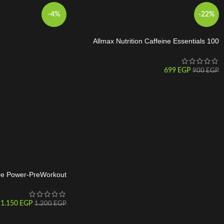
-4%
-22%
Allmax Nutrition Caffeine Essentials 100
Tabs
699
EGP
900
EGP
re Power-PreWorkout
1.150
EGP
1.200
EGP