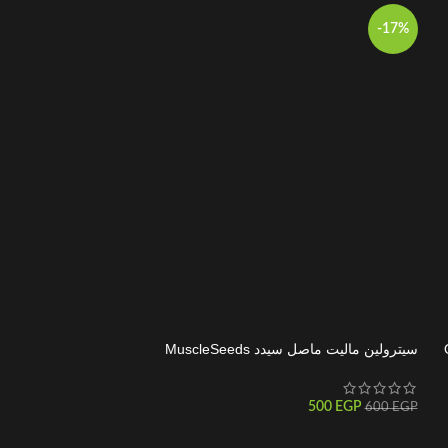
-12%
-17%
سيترولين ماليت ماصل سيدد MuscleSeeds
C4 50 Serving
200
EGP
500
EGP
2.500
EGP
600
EGP