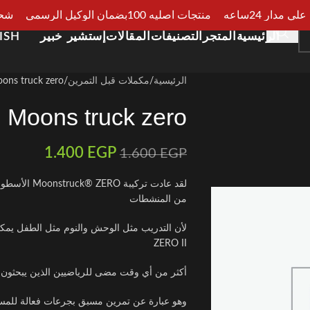
مدار 24ساعه
منتجات اصليه 100بضمان الوكيل الرسمي
شحن سر
الرئيسية
المتجر
التصنيفات
المقالات
إستشير خبير
ISH
الرئيسية
مكملات قبل التمرين
ons truck zero
Moons truck zero
1.400
EGP
1.600
EGP
لقد عادت ترك
من المنشطات
ZERO II
أكثر من أي وقت مضى للرياضيين الذين يبحثون عن 
وهو عبارة عن تمرين مسبق بجرعات فعالة للمس