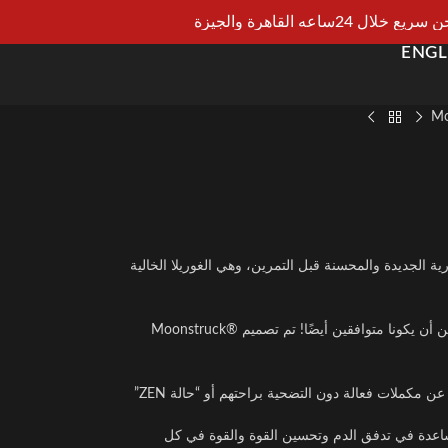
يع خلال 24ساعه القاهرة والجيزة
ENGL
Mo
يبة Moonstruck® ZERO الأسطورية الجديدة والمحسنة قبل التمرين، وهي الغوريلا الخالية
لأن التدريب مثل الوحش والنوم مثل الطفل يمكن أن يكونا متوافقين أيضًا! تم تصميم Moonstruck®
مكملات فعالة دون التضحية براحتهم أو “حالة ZEN”
اعدة في تدفق الدم وتحسين القوة والقوة في كل