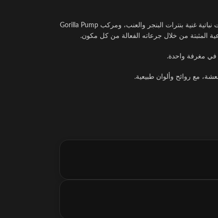
يحتوي Moonstruck® ZERO II على مستخلصات نباتية غنية بنترات البنجر والعنب، ومركب Gorilla Pump
 في مغرفة واحدة.