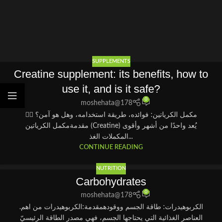
SUPPLEMENTS
Creatine supplement: its benefits, how to
use it, and is it safe?
0
moshehata@178
🏋️‍♂️ مكمل الكرياتين: فوائده، طريقة استخدامه، وهل هو آمن؟
مقدمةمكمل الكرياتين (Creatine) يُعد واحدًا من أشهر وأقوى
المكملات الغذ...
CONTINUE READING
NUTRITION
Carbohydrates
0
moshehata@178
.الكربوهيدرات: طاقة الجسم ووقودهمقدمة:الكربوهيدرات من اهم
العناصر الغذائية التي يحتاجها الجسم، فهي مصدر الطاقة الرئيسيّ