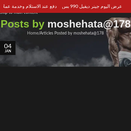
دفع عند الاستلام وخدمة عملاء علي 
Skip to navigation
عرض اليوم جينر ديفيل 990 بس
ME
Skip to main content
Posts by
moshehata@178
Home
Articles Posted by moshehata@178
04
JAN