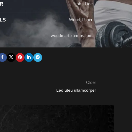
ER
John Doe
LS
Wood, Paper
woodmart.xtemos.com
Older
Leo uteu ullamcorper