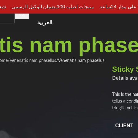
مدار 24ساعه
منتجات اصليه 100بضمان الوكيل الرسمي
شحن سر
HOME
SHOP
CATEGORIES
ARTICLES
CONSU
العربية
tis nam phase
ome
Venenatis nam phasellus
Venenatis nam phasellus
Sticky 
Details av
This is the n
tellus a con
fringilla veh
CLIENT