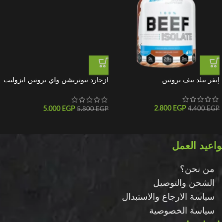
إيفر بيلد بيف بروتين
ازجارد نيوتريشن واي بروتين ايزوليت
– شوكولاتة و زبدة الفول السوداني
2270 جم 70 جرعة
2.800
EGP
5.000
EGP
4.400
EGP
5.800
EGP
اعيد العمل
من نحن؟
الشحن والتوصيل
سياسة الارجاع والاستبدال
سياسة الخصوصية