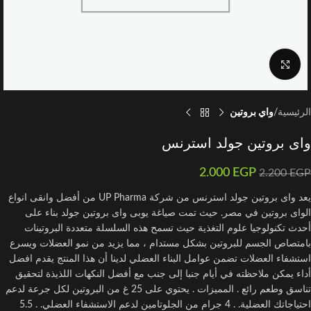
اضغط للتكبير
الرئيسية
واي بروتين
وای بروتين جولد استرنس
2.000
EGP
2.200
EGP
يعد وای بروتين جولد استرنس من شركة UP Pharma من أفضل وانقى انواع
الواى بروتين في مصر. حيث تمت صياغة یوبی وای بروتین جولد بناء على
أحدث تكنولوجيا علوم التغذية حيث تسمح هذه السلسلة متعددة البروتينات
بامتصاص الجسم للبروتين بشكل مستدام ، مما يزيد من نمو العضلات ويسرع
استشفاء العضلات تضمن عوامل البناء العضلي لدينا أن هذا المنتج يقدم افضل
أداء يمكن ملاحظته في أيام جنبا إلى جنب مع أفضل النكهات اللذيذة لتحقيق
تناسق وطعم رائع . المميزات . يحتوي على 25 غ من البروتين لكل جرعة لدعم
احتياجاتك العضلية. . 4 جرام من الجلوتامين لدعم الاستشفاء العضلي. . 5.5