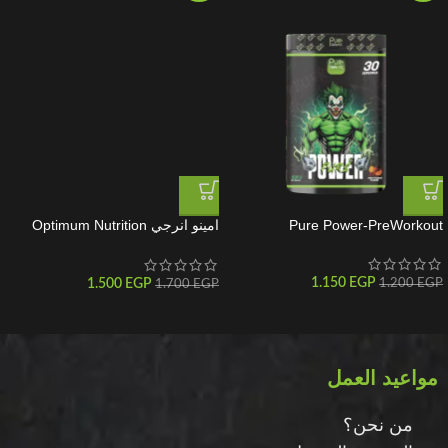
Pure Power-PreWorkout
امينو انرجي Optimum Nutrition
Amino Energy
1.150
EGP
1.500
EGP
1.200
EGP
1.700
EGP
مواعيد العمل
من نحن؟