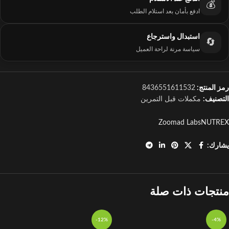
💰
ادفع بأمان بعد استلام الطلب
استبدال واسترجاع
🔄
سياسة مرنة لراحة العميل
رمز المنتج:
8436551611532
التصنيف:
مكملات قبل التمرين
Zoomad Labs
NUTREX
يشارك:
منتجات ذات صلة
-12%
-4%