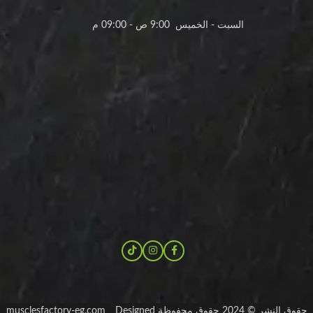
السبت - الخميس 9:00 ص - 09:00 م
حقوق النشر © 2024 حقوق محفوظة musclesfactory-eg.com _ Designed