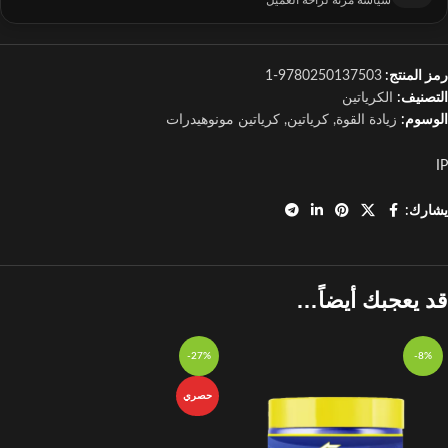
سياسة مرنة لراحة العميل
رمز المنتج:
9780250137503-1
التصنيف:
الكرياتين
الوسوم:
زيادة القوة
,
كرياتين
,
كرياتين مونوهيدرات
IP
يشارك:
قد يعجبك أيضاً…
-27%
-8%
حصري