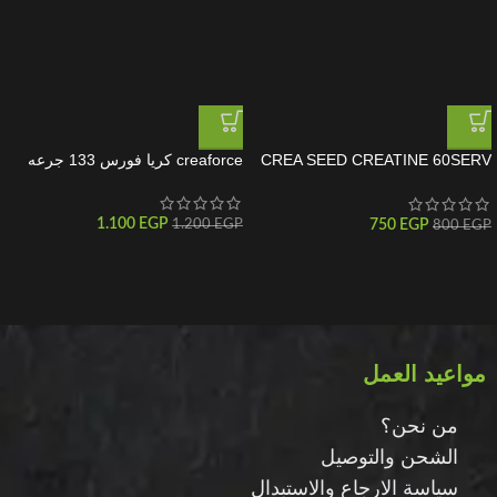
CREA SEED CREATINE 60SERV
creaforce كريا فورس 133 جرعه
كرياتين ماصل سييد 60جرعه
1.100
EGP
750
EGP
1.200
EGP
800
EGP
مواعيد العمل
من نحن؟
الشحن والتوصيل
سياسة الارجاع والاستبدال